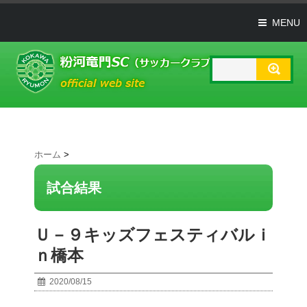
MENU
ホーム
>
試合結果
Ｕ－９キッズフェスティバルｉ
ｎ橋本
2020/08/15