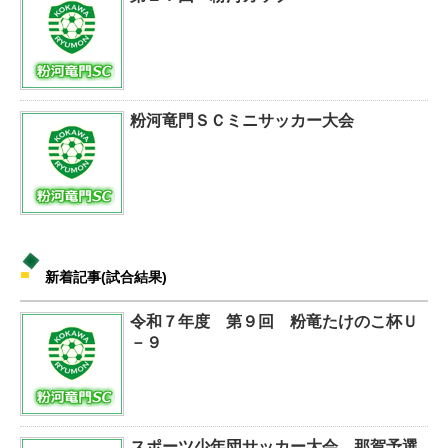
粉河竜門ＳＣミニサッカー大会
新着記事(試合結果)
令和７年度 第９回 粉竜たけのこ杯Ｕ
－９
スポーツ少年団サッカー大会 那賀予選