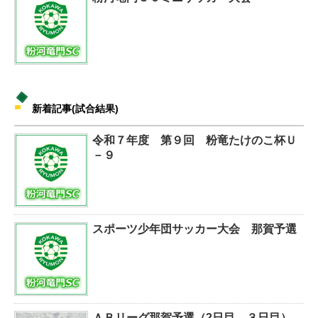
新着記事(試合結果)
令和７年度 第９回 粉竜たけのこ杯Ｕ
－９
スポーツ少年団サッカー大会 那賀予選
ＡＢリーグ那賀予選（2日目、３日目）