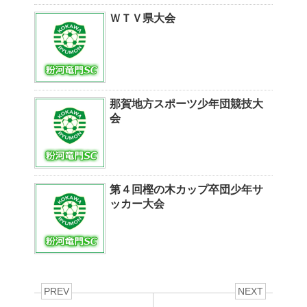
ＷＴＶ県大会
那賀地方スポーツ少年団競技大
会
第４回樫の木カップ卒団少年サ
ッカー大会
PREV
NEXT