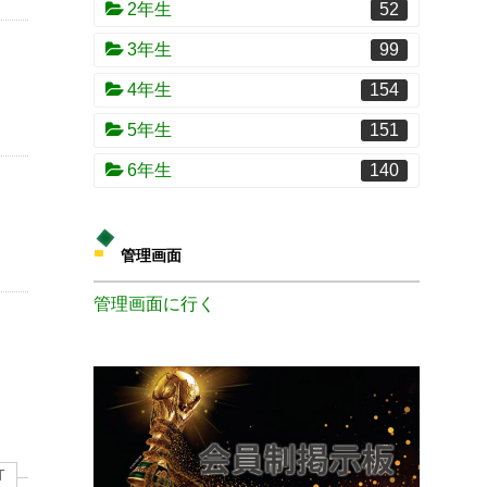
2年生
52
3年生
99
4年生
154
5年生
151
6年生
140
管理画面
管理画面に行く
T