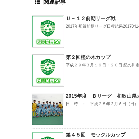
関連記事
Ｕ－１２前期リーグ戦
2017年那賀前期リーグ日程結果2017041
第２回樫の木カップ
平成２９年３月１９日・２０日 紀の川市桃
2015年度 Ｂリーグ 和歌山県
日 時 ： 平成２８年３月６日（日） 
第４５回 モックルカップ