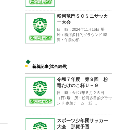
粉河竜門ＳＣミニサッカ
ー大会
日 時：2024年11月16日 場
所：粉河多目的グラウンド 時
間：午前の部 …
新着記事(試合結果)
令和７年度 第９回 粉
竜たけのこ杯Ｕ－９
日 時：令和7年５月２５日
（日) 場 所：粉河多目的グラウ
ンド 参加チーム 12 …
スポーツ少年団サッカー
大会 那賀予選