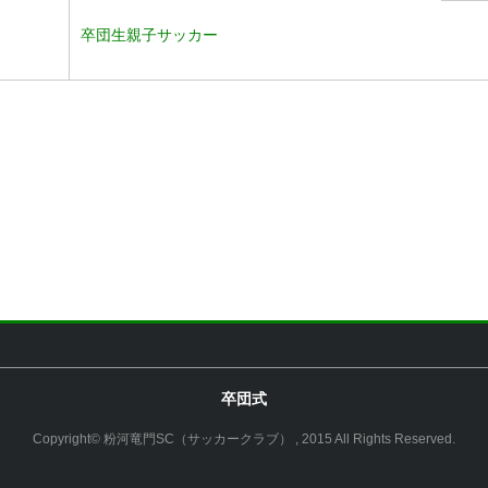
卒団生親子サッカー
卒団式
Copyright© 粉河竜門SC（サッカークラブ） , 2015 All Rights Reserved.