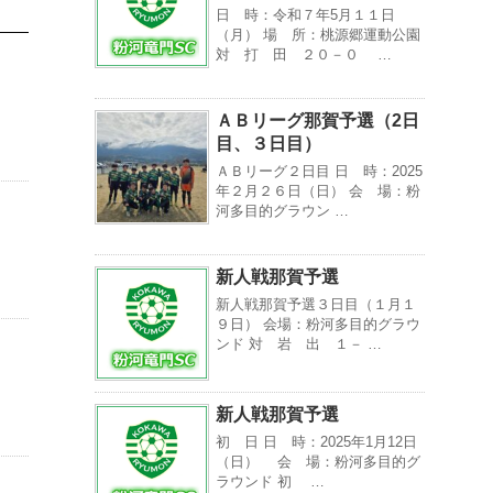
日 時：令和７年5月１１日
（月） 場 所：桃源郷運動公園
対 打 田 ２０－０ …
ＡＢリーグ那賀予選（2日
目、３日目）
ＡＢリーグ２日目 日 時：2025
年２月２６日（日） 会 場：粉
河多目的グラウン …
新人戦那賀予選
新人戦那賀予選３日目（１月１
９日） 会場：粉河多目的グラウ
ンド 対 岩 出 １－ …
新人戦那賀予選
初 日 日 時：2025年1月12日
（日） 会 場：粉河多目的グ
ラウンド 初 …