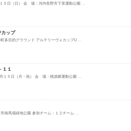
１５日（日） 会 場：河内長野市下里運動公園 …
ジカップ
町多目的グラウンド アルテリーヴォカップU …
－１１
月１５日（月・祝） 会 場：桃源郷運動公園 …
市南馬場緑地公園 参加チーム：１２チーム …