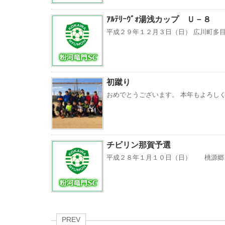
ｱﾙﾃﾘｰｳﾞｫ湯浅カップ Ｕ－８
平成２９年１２月３日（日） 広川町多目的運
初蹴り
おめでとうございます。 本年もよろしく
チビリン那賀予選
平成２８年１月１０日（日） 桃源郷
PREV