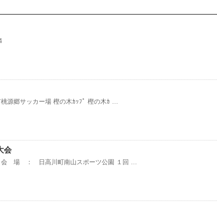
4
源郷サッカー場 樫の木ｶｯﾌﾟ 樫の木ｶ …
大会
会 場 ： 日高川町南山スポーツ公園 １回 …