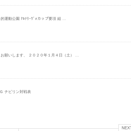
動公園 ｱﾙﾃﾘｰｳﾞｫカップ要項 組 …
お願いします、 ２０２０年１月４日（土） …
Ｇ チビリン対戦表
NEX