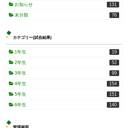
お知らせ
131
未分類
76
カテゴリー(試合結果)
1年生
19
2年生
52
3年生
99
4年生
154
5年生
151
6年生
140
管理画面