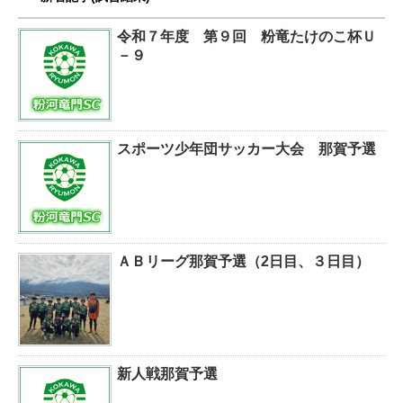
令和７年度 第９回 粉竜たけのこ杯Ｕ
－９
スポーツ少年団サッカー大会 那賀予選
ＡＢリーグ那賀予選（2日目、３日目）
新人戦那賀予選