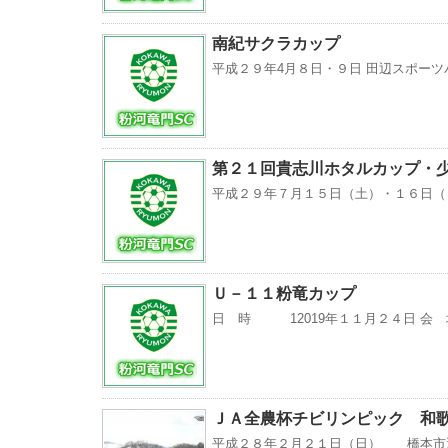
南紀サクラカップ
平成２９年4月８日・９日 田辺スポーツ
第２１回貴志川ホタルカップ・
平成２９年７月１５日（土）・１６日（
Ｕ－１１粉竜カップ
日 時 12019年１１月２４日 会 
ＪＡ全農杯チビリンピック 和
平成２８年２月２１日（日） 橋本市運動公