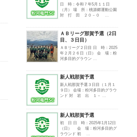
日 時：令和７年5月１１日
（月） 場 所：桃源郷運動公園
対 打 田 ２０－０ …
ＡＢリーグ那賀予選（2日
目、３日目）
ＡＢリーグ２日目 日 時：2025
年２月２６日（日） 会 場：粉
河多目的グラウン …
新人戦那賀予選
新人戦那賀予選３日目（１月１
９日） 会場：粉河多目的グラウ
ンド 対 岩 出 １－ …
新人戦那賀予選
初 日 日 時：2025年1月12日
（日） 会 場：粉河多目的グ
ラウンド 初 …