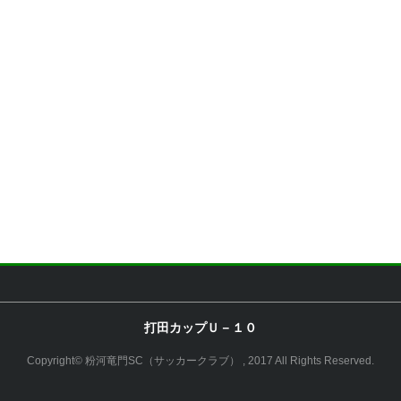
打田カップＵ－１０
Copyright© 粉河竜門SC（サッカークラブ） , 2017 All Rights Reserved.