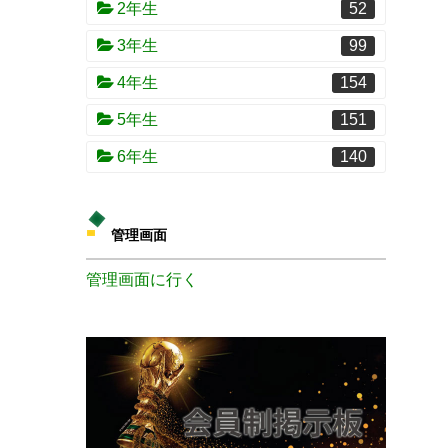
2年生
52
3年生
99
4年生
154
5年生
151
6年生
140
管理画面
管理画面に行く