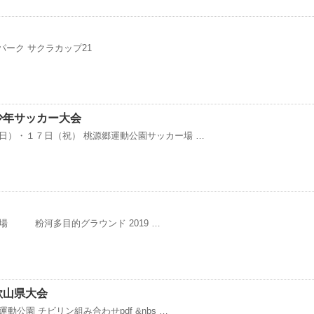
パーク サクラカップ21
少年サッカー大会
日）・１７日（祝） 桃源郷運動公園サッカー場 …
場 粉河多目的グラウンド 2019 …
歌山県大会
園 チビリン組み合わせpdf &nbs …