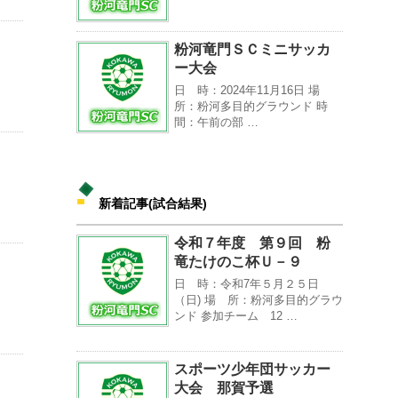
粉河竜門ＳＣミニサッカ
ー大会
日 時：2024年11月16日 場
所：粉河多目的グラウンド 時
間：午前の部 …
新着記事(試合結果)
令和７年度 第９回 粉
竜たけのこ杯Ｕ－９
日 時：令和7年５月２５日
（日) 場 所：粉河多目的グラウ
ンド 参加チーム 12 …
スポーツ少年団サッカー
大会 那賀予選