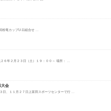
粉竜カップU-11組合せ …
２６年２月２３日（土）１９：００～ 場所： …
県大会
３日、１１月２７日上富田スポーツセンターで行 …