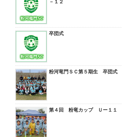
－１２
卒団式
粉河竜門ＳＣ第５期生 卒団式
第４回 粉竜カップ Ｕー１１