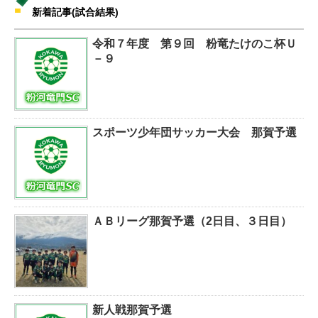
新着記事(試合結果)
令和７年度 第９回 粉竜たけのこ杯Ｕ
－９
スポーツ少年団サッカー大会 那賀予選
ＡＢリーグ那賀予選（2日目、３日目）
新人戦那賀予選