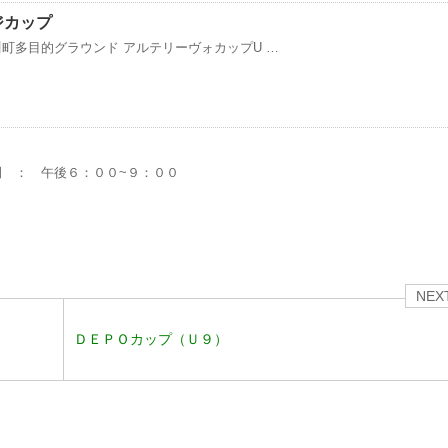
ジカップ
町多目的グラウンド アルテリーヴォカップU …
間 ： 午後６：００~９：００
NEX
ＤＥＰＯカップ（Ｕ９）