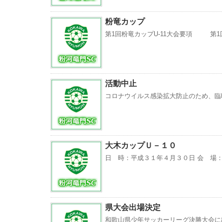
粉竜カップ
第1回粉竜カップU-11大会要項 第1回
活動中止
コロナウイルス感染拡大防止のため、臨
大木カップＵ－１０
日 時：平成３１年４月３０日 会 場：泉
県大会出場決定
和歌山県少年サッカーリーグ決勝大会に