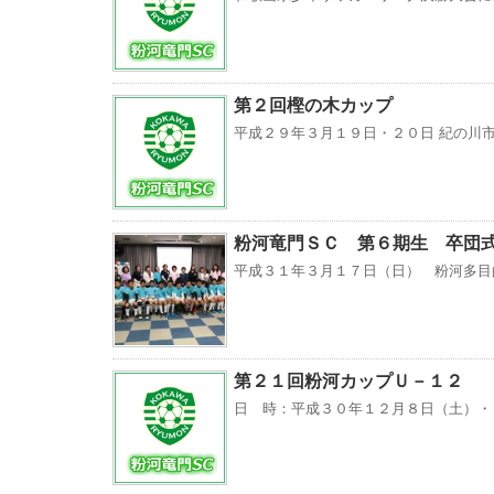
第２回樫の木カップ
平成２９年３月１９日・２０日 紀の川市桃
粉河竜門ＳＣ 第６期生 卒団
平成３１年３月１７日（日） 粉河多目
第２１回粉河カップＵ－１２
日 時：平成３０年１２月８日（土）・