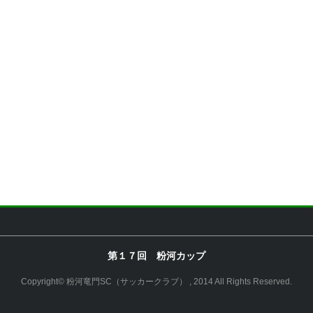
第１７回 粉河カップ
Copyright© 粉河竜門SC（サッカークラブ） , 2014 All Rights Reserved.