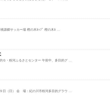
源郷サッカー場 樫の木ｶｯﾌﾟ 樫の木ｶ …
式
的Ｇ・粉河ふるさとセンター 午前中、多目的グ …
９日（日） 会 場：紀の川市粉河多目的グラウ …