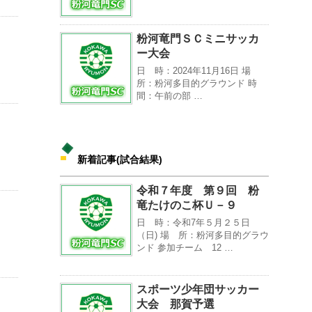
粉河竜門ＳＣミニサッカ
ー大会
日 時：2024年11月16日 場
所：粉河多目的グラウンド 時
間：午前の部 …
新着記事(試合結果)
令和７年度 第９回 粉
竜たけのこ杯Ｕ－９
日 時：令和7年５月２５日
（日) 場 所：粉河多目的グラウ
ンド 参加チーム 12 …
スポーツ少年団サッカー
大会 那賀予選