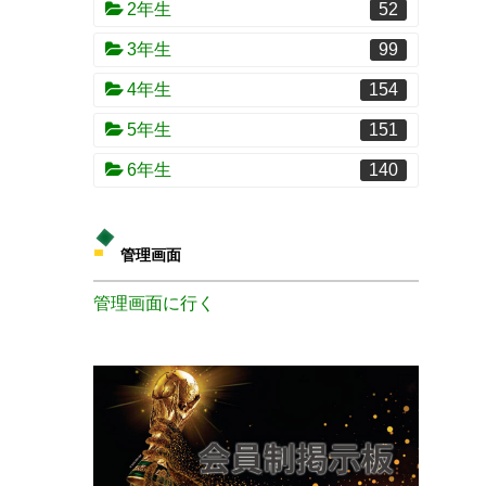
2年生
52
3年生
99
4年生
154
5年生
151
6年生
140
管理画面
管理画面に行く