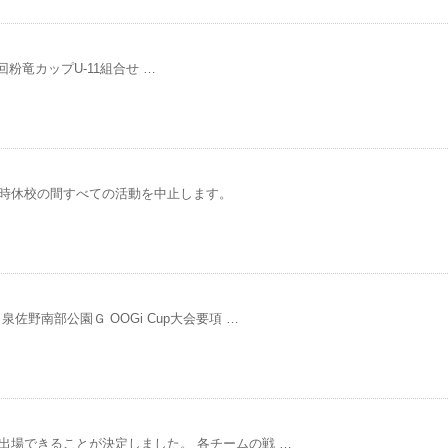
粉竜カップU-11組合せ …
時休校の間すべての活動を中止します。
佐野南部公園Ｇ OOGi Cup大会要項 …
出場できることが決定しました。 各チームの戦 …