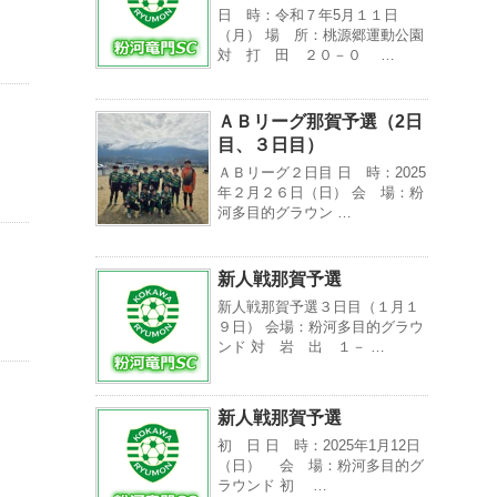
日 時：令和７年5月１１日
（月） 場 所：桃源郷運動公園
対 打 田 ２０－０ …
ＡＢリーグ那賀予選（2日
目、３日目）
ＡＢリーグ２日目 日 時：2025
年２月２６日（日） 会 場：粉
河多目的グラウン …
新人戦那賀予選
新人戦那賀予選３日目（１月１
９日） 会場：粉河多目的グラウ
ンド 対 岩 出 １－ …
新人戦那賀予選
初 日 日 時：2025年1月12日
（日） 会 場：粉河多目的グ
ラウンド 初 …